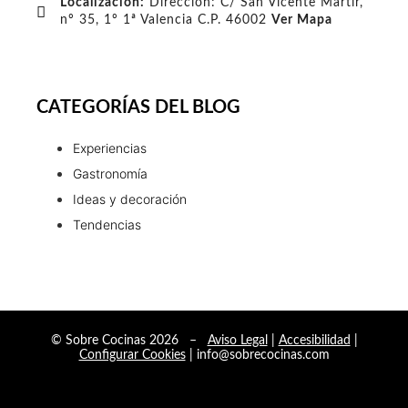
Localización:
Dirección: C/ San Vicente Martir,
nº 35, 1º 1ª Valencia C.P. 46002
Ver Mapa
CATEGORÍAS DEL BLOG
Experiencias
Gastronomía
Ideas y decoración
Tendencias
© Sobre Cocinas 2026 –
Aviso Legal
|
Accesibilidad
|
Configurar Cookies
| info@sobrecocinas.com